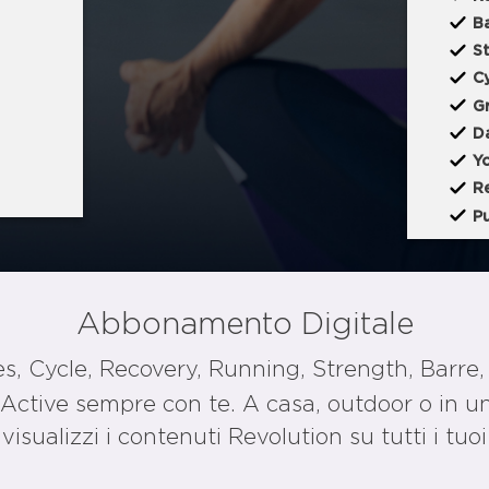
B
S
C
G
D
Y
R
P
Abbonamento Digitale
es, Cycle, Recovery, Running, Strength, Barre
n Active sempre con te. A casa, outdoor o in
 visualizzi i contenuti Revolution su tutti i tuo