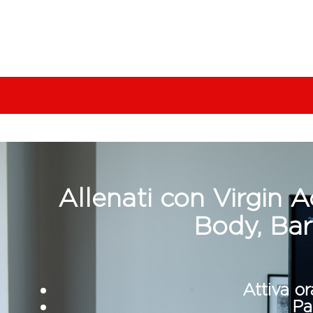
Allenati con Virgin A
Body, Barr
Attiva o
P
a