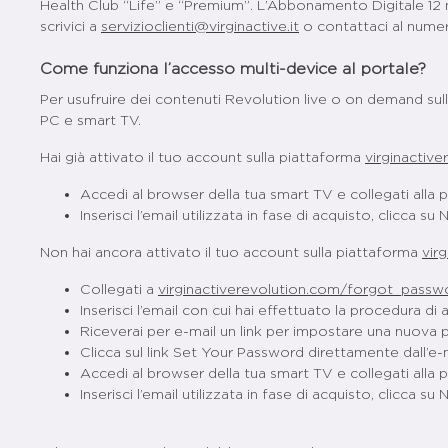
Health Club “Life” e “Premium”. L’Abbonamento Digitale 12 mes
scrivici a
servizioclienti@virginactive.it
o contattaci al nume
Come funziona l’accesso multi-device al portale?
Per usufruire dei contenuti Revolution live o on demand su
PC e smart TV.
Hai già attivato il tuo account sulla piattaforma
virginactiv
Accedi al browser della tua smart TV e collegati alla
Inserisci l’email utilizzata in fase di acquisto, clicca s
Non hai ancora attivato il tuo account sulla piattaforma
vir
Collegati a
virginactiverevolution.com/forgot_passw
Inserisci l’email con cui hai effettuato la procedura 
Riceverai per e-mail un link per impostare una nuova pas
Clicca sul link Set Your Password direttamente dall’e-
Accedi al browser della tua smart TV e collegati alla
Inserisci l’email utilizzata in fase di acquisto, clicca s