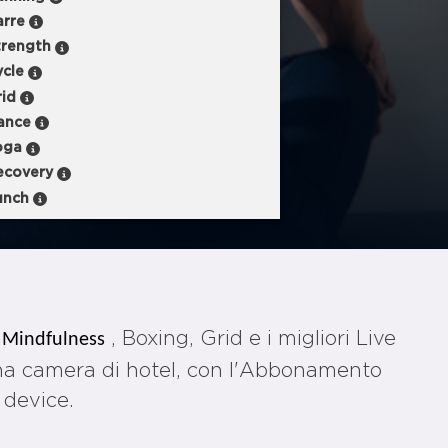
arre
trength
ycle
rid
ance
oga
ecovery
unch
,
, Boxing, Grid e i migliori Live
Mindfulness
 una camera di hotel, con l'Abbonamento
i device.