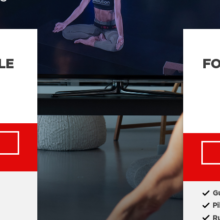
LE
F
G
Pi
R