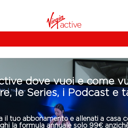
ctive dove vuoi e come vuo
e, le Series, i Podcast e t
ra il tuo abbonamento e allenati a casa 
ghi la formula annuale solo 99€ anzich