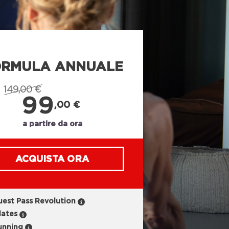
ORMULA ANNUALE
149,00 €
99
,00 €
a partire da ora
ACQUISTA ORA
uest Pass Revolution
lates
unning