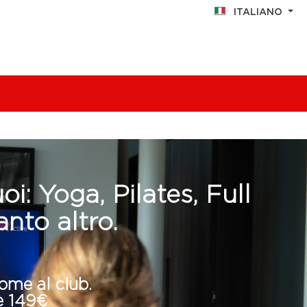
ITALIANO
i: Yoga, Pilates, Full
anto altro.
come al club.
è 149€