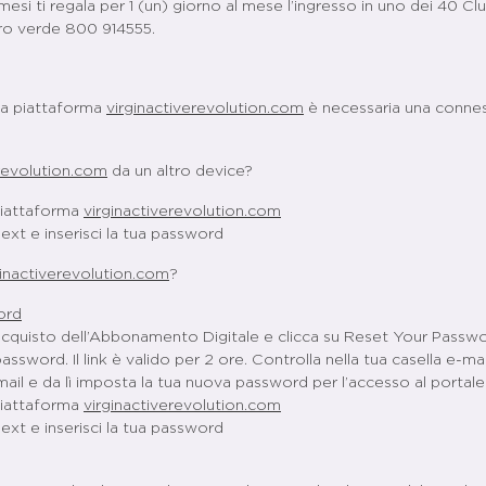
i ti regala per 1 (un) giorno al mese l’ingresso in uno dei 40 Club 
ro verde 800 914555.
lla piattaforma
virginactiverevolution.com
è necessaria una connes
erevolution.com
da un altro device?
 piattaforma
virginactiverevolution.com
u Next e inserisci la tua password
ginactiverevolution.com
?
ord
di acquisto dell’Abbonamento Digitale e clicca su Reset Your Passwo
sword. Il link è valido per 2 ore. Controlla nella tua casella e-mai
mail e da lì imposta la tua nuova password per l’accesso al portal
 piattaforma
virginactiverevolution.com
u Next e inserisci la tua password