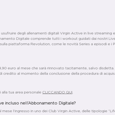
i usufruire degli allenamenti digitali Virgin Active in live stream
amento Digitale comprende tutti i workout guidati dai nostri Live Tra
lo sulla piattaforma Revolution, come le novità Series a episodi e
14,90 euro al mese che sarà rinnovato tacitamente, salvo disdett
 di credito al momento della conclusione della procedura di acquis
 alla tua area personale
CLICCANDO QUI
.
ive incluso nell’Abbonamento Digitale?
ese l’ingresso in uno dei Club Virgin Active, delle tipologie “Life” 